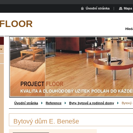
Úvodní stránka
Mapa 
 FLOOR
Hled
Úvodní stránka
Reference
Byty, bytové a rodinné domy
Bytový
Bytový dům E. Beneše