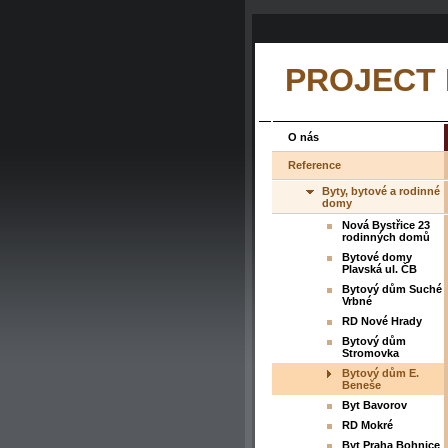
PROJECT
O nás
Reference
Byty, bytové a rodinné
domy
Nová Bystřice 23
rodinných domů
Bytové domy
Plavská ul. ČB
Bytový dům Suché
Vrbné
RD Nové Hrady
Bytový dům
Stromovka
Bytový dům E.
Beneše
Byt Bavorov
RD Mokré
Byt Praha Bohnice