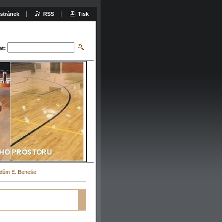
stránek
RSS
Tisk
at:
 dům E. Beneše