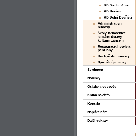
RD Suché Vrbné
RD Boršov
RD Dolní Dvořiště
Administrativní
budovy
Školy, nemocnice
sociální ústavy,
kulturní zařízení
Restaurace, hotely a
penziony
Kuchyňské provozy
Speciální provozy
Sortiment
Novinky
Otázky a odpovědi
Kniha návštěv
Kontakt
Napište nám
Další odkazy